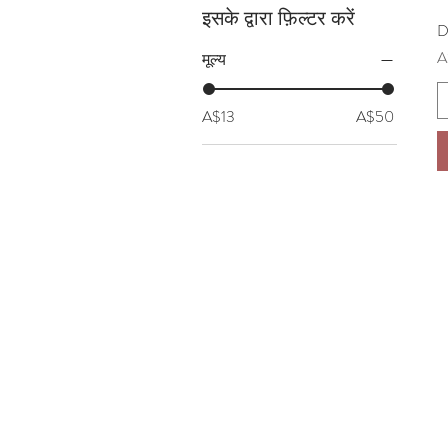
इसके द्वारा फ़िल्टर करें
D
मू
A
मूल्य
A$13
A$50