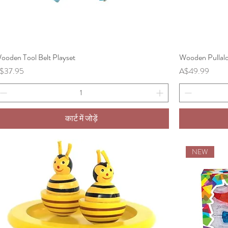
ooden Tool Belt Playset
त्वरित दृश्य
Wooden Pullalo
ल्य
मूल्य
$37.95
A$49.99
कार्ट में जोड़ें
NEW