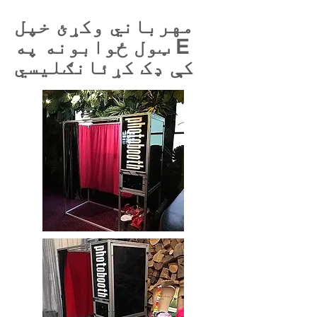
مهرباني وکړئ خپل
ټول ځوابونه په E
کې ډک کړئ
انګلیسي