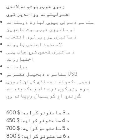
زموږ فوټوبوتونه لاندې
شمولیتونه وړاندیز کوي:
ستاسو د ټولې پیښې لپاره دوستانه
او ساتیري فوټوبوت حاضرین
د ساتیرۍ پروپس لوی انتخاب
لامحدود اضافي چاپونه
د ساتیرۍ شخصي شوي چاپ پټې
اختیارونه
میلمانه
ستاسو د ډیجیټل عکسونو USB
زموږ عکسونه د مسلکي کینن کیمرې
سره ډزې کوي نو ستاسو عکسونه به
ګړندي او کریسټال روښانه وي.
د 3 ساعتونو کرایه: $ 600
د 4 ساعتونو کرایه: $ 650
د 5 ساعتونو کرایه: $ 700
د 6 ساعتونو کرایه: $ 800