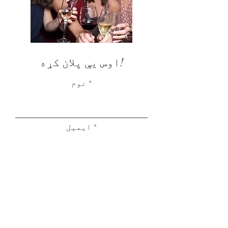
اوس یې پلان کړه!
نوم
ایمیل
تلیفون
د فعالیت د اړیکو نوم