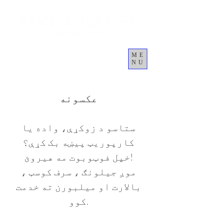
ME
NU
Cart
عکسونه
ستاسو د زوکړې، واده یا
کارپوریټ پیښه بک کړې؟
خپل فوټوبوت مه هیروئ!
موږ جیلونګ ، سرف کوسټ ،
بالارت او میلبورن ته خدمت
کوو.