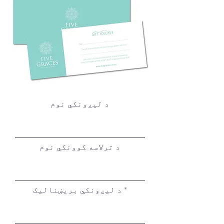
د لیږونکي نوم
د ترلاسه کوونکي نوم
د لیږونکي بریښنالیک