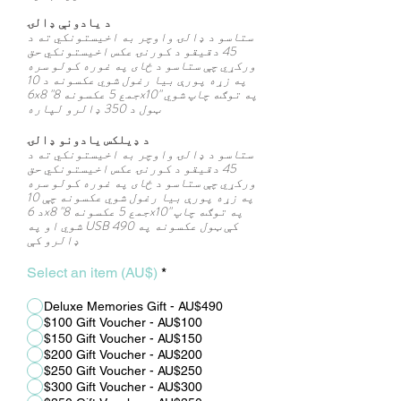
د یادونې ډالۍ
ستاسو د ډالۍ واوچر به اخیستونکي ته د
45 دقیقو د کورنۍ عکس اخیستونکي حق
ورکړي چې ستاسو د ځای په غوره کولو سره
10 په زړه پورې بیا رغول شوي عکسونه د
6x8 "جمع 5 عکسونه 8x10" په توګه چاپ شوي
ټول د 350 ډالرو لپاره
د ډیلکس یادونو ډالۍ
ستاسو د ډالۍ واوچر به اخیستونکي ته د
45 دقیقو د کورنۍ عکس اخیستونکي حق
ورکړي چې ستاسو د ځای په غوره کولو سره
10 په زړه پورې بیا رغول شوي عکسونه چې
د 6x8 "جمع 5 عکسونه 8x10" په توګه چاپ
شوي او په USB کې ټول عکسونه په 490
ډالرو کې
Select an item (AU$)
*
Deluxe Memories Gift - AU$490
$100 Gift Voucher - AU$100
$150 Gift Voucher - AU$150
$200 Gift Voucher - AU$200
$250 Gift Voucher - AU$250
$300 Gift Voucher - AU$300