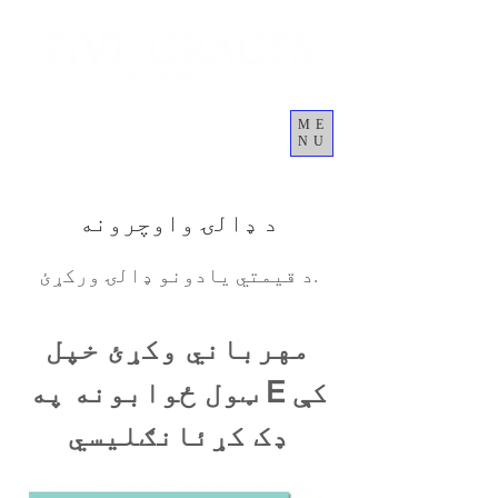
ME
NU
Cart
د ډالۍ واوچرونه
د قیمتي یادونو ډالۍ ورکړئ.
مهرباني وکړئ خپل
ټول ځوابونه په E کې
ډک کړئ
انګلیسي