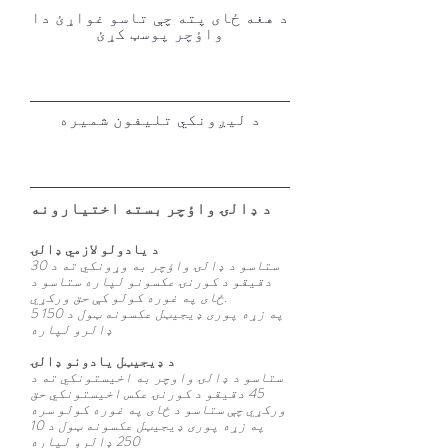
د هغه ځای پته چې تاسو غواړئ دا
واؤچر پوسټ کړئ
د لیږونکي تلیفون شمیره
د ډالۍ واؤچر بسته اختیارونه
د یادولو لازمي ډالۍ
ستاسو د ډالۍ واؤچر به وړونکي ته د 30
دقیقو د کورنۍ عکسونو لپاره ستاسو د
ځای په غوره کولو کې حق ورکړي.
5 په زړه پوری ډیجیټل عکسونه ټول د 150
ډالرو لپاره
د ډیجیټل یادونو ډالۍ
ستاسو د ډالۍ واوچر به اخیستونکي ته د
45 دقیقو د کورنۍ عکس اخیستونکي حق
ورکړي چې ستاسو د ځای په غوره کولو سره
10 په زړه پوری ډیجیټل عکسونه ټول د
250 ډالرو لپاره