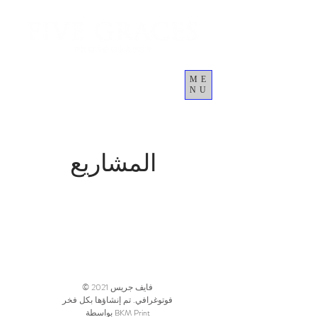
ME
NU
العربة
المشاريع
© 2021 فايف جريس
فوتوغرافي. تم إنشاؤها بكل فخر
بواسطة BKM Print