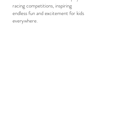
racing competitions, inspiring
endless fun and excitement for kids
everywhere.
Measures:
10 x 4.5 x 5.5cm
Age:
18M+
Colour of car will be dispatched at
random
© 2021 फाइव ग्रेसेस फोटोग्राफी
द्वारा। बीकेएम प्रिंट द्वारा गर्व से बनाया
गया