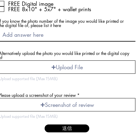
須
FREE Digital image
項
FREE 8x10" + 5x7" + wallet prints
目
If you know the photo number of the image you would like printed or
the digital file of, please list it here
Alternatively upload the photo you would like printed or the digital copy
of
Upload File
Upload supported file (Max 15MB)
Please upload a screenshot of your review
Screenshot of review
Upload supported file (Max 15MB)
送信