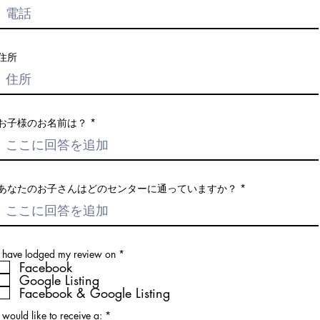
住所
お子様のお名前は？
あなたのお子さんはどのセンターに通っていますか？
必
I have lodged my review on
*
須
Facebook
項
Google Listing
目
Facebook & Google Listing
必
I would like to receive a:
*