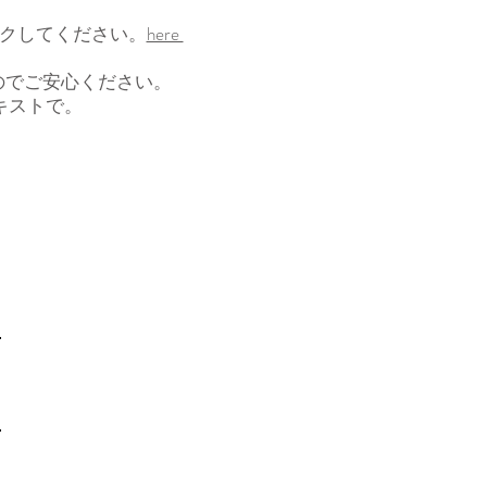
ックしてください。
here
のでご安心ください。
キストで。